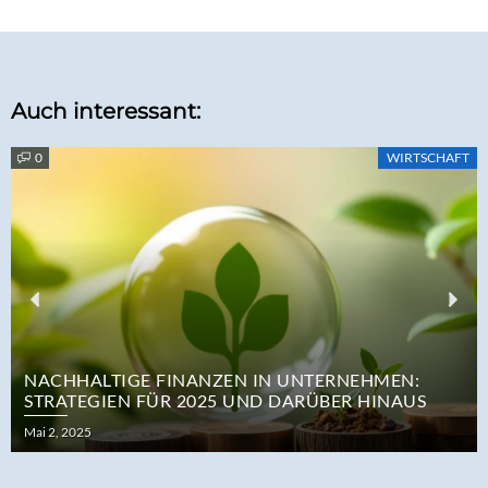
Auch interessant:
0
WIRTSCHAFT
Previous
Nex
NACHHALTIGE FINANZEN IN UNTERNEHMEN:
STRATEGIEN FÜR 2025 UND DARÜBER HINAUS
Posted
Mai 2, 2025
on