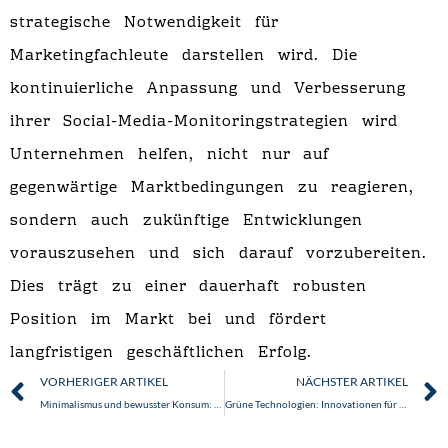
strategische Notwendigkeit für
Marketingfachleute darstellen wird. Die
kontinuierliche Anpassung und Verbesserung
ihrer Social-Media-Monitoringstrategien wird
Unternehmen helfen, nicht nur auf
gegenwärtige Marktbedingungen zu reagieren,
sondern auch zukünftige Entwicklungen
vorauszusehen und sich darauf vorzubereiten.
Dies trägt zu einer dauerhaft robusten
Position im Markt bei und fördert
langfristigen geschäftlichen Erfolg.
Zurück
VORHERIGER ARTIKEL
NÄCHSTER ARTIKEL
Minimalismus und bewusster Konsum: Der neue Trend zum Leben mit weniger
Grüne Technologien: Innovationen für eine nachhaltige Zukunft