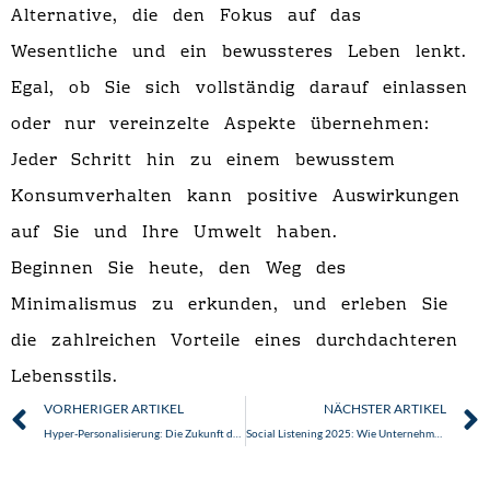
Alternative, die den Fokus auf das
Wesentliche und ein bewussteres Leben lenkt.
Egal, ob Sie sich vollständig darauf einlassen
oder nur vereinzelte Aspekte übernehmen:
Jeder Schritt hin zu einem bewusstem
Konsumverhalten kann positive Auswirkungen
auf Sie und Ihre Umwelt haben.
Beginnen Sie heute, den Weg des
Minimalismus zu erkunden, und erleben Sie
die zahlreichen Vorteile eines durchdachteren
Lebensstils.
Zurück
VORHERIGER ARTIKEL
NÄCHSTER ARTIKEL
Hyper-Personalisierung: Die Zukunft des Kundenengagements im Jahr 2025
Social Listening 2025: Wie Unternehmen Social Media Daten für fundierte Geschäftsentscheidungen nutzen