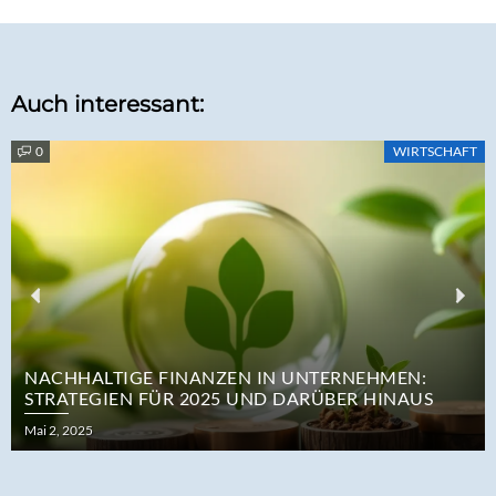
Auch interessant:
0
WIRTSCHAFT
Previous
Nex
NACHHALTIGE FINANZEN IN UNTERNEHMEN:
STRATEGIEN FÜR 2025 UND DARÜBER HINAUS
Posted
Mai 2, 2025
on