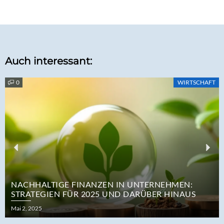
Auch interessant:
0
WIRTSCHAFT
Previous
Nex
NACHHALTIGE FINANZEN IN UNTERNEHMEN:
STRATEGIEN FÜR 2025 UND DARÜBER HINAUS
Posted
Mai 2, 2025
on