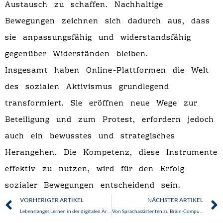
Austausch zu schaffen. Nachhaltige
Bewegungen zeichnen sich dadurch aus, dass
sie anpassungsfähig und widerstandsfähig
gegenüber Widerständen bleiben.
Insgesamt haben Online-Plattformen die Welt
des sozialen Aktivismus grundlegend
transformiert. Sie eröffnen neue Wege zur
Beteiligung und zum Protest, erfordern jedoch
auch ein bewusstes und strategisches
Herangehen. Die Kompetenz, diese Instrumente
effektiv zu nutzen, wird für den Erfolg
sozialer Bewegungen entscheidend sein.
Zurück
VORHERIGER ARTIKEL
NÄCHSTER ARTIKEL
Lebenslanges Lernen in der digitalen Ära: Neue Wege der persönlichen Weiterentwicklung
Von Sprachassistenten zu Brain-Computer-Interfaces: Die Zukunft der Mensch-Maschine-Interaktion