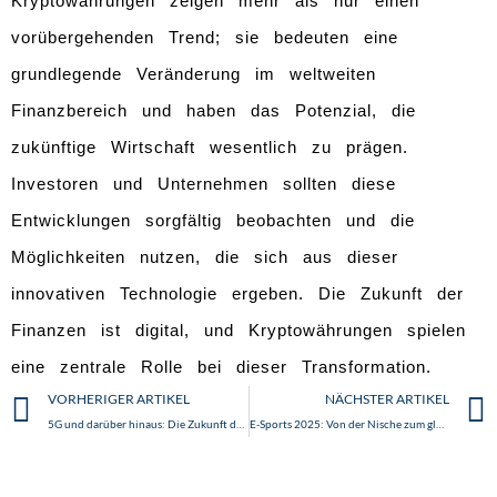
Kryptowährungen zeigen mehr als nur einen
vorübergehenden Trend; sie bedeuten eine
grundlegende Veränderung im weltweiten
Finanzbereich und haben das Potenzial, die
zukünftige Wirtschaft wesentlich zu prägen.
Investoren und Unternehmen sollten diese
Entwicklungen sorgfältig beobachten und die
Möglichkeiten nutzen, die sich aus dieser
innovativen Technologie ergeben. Die Zukunft der
Finanzen ist digital, und Kryptowährungen spielen
eine zentrale Rolle bei dieser Transformation.
Zurück
VORHERIGER ARTIKEL
NÄCHSTER ARTIKEL
5G und darüber hinaus: Die Zukunft der Mobilfunktechnologie
E-Sports 2025: Von der Nische zum globalen Mainstream-Phänomen