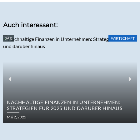
Auch interessant:
0
WIRTSCHAFT
Previous
Nex
NACHHALTIGE FINANZEN IN UNTERNEHMEN:
STRATEGIEN FÜR 2025 UND DARÜBER HINAUS
Posted
Mai 2, 2025
on