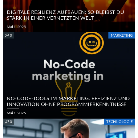
DIGITALE RESILIENZ AUFBAUEN: SO BLEIBST DU
STARK IN EINER VERNETZTEN WELT
Posted
Mai 1, 2025
on
0
MARKETING
NO-CODE-TOOLS IM MARKETING: EFFIZIENZ UND
INNOVATION OHNE PROGRAMMIERKENNTNISSE
Posted
Mai 1, 2025
on
0
TECHNOLOGIE