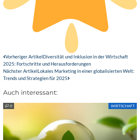
Zurück
Nächster
Vorheriger Artikel
Diversität und Inklusion in der Wirtschaft
2025: Fortschritte und Herausforderungen
Nächster Artikel
Lokales Marketing in einer globalisierten Welt:
Trends und Strategien für 2025
Auch interessant:
0
Previous
Next
WIRTSCHAFT