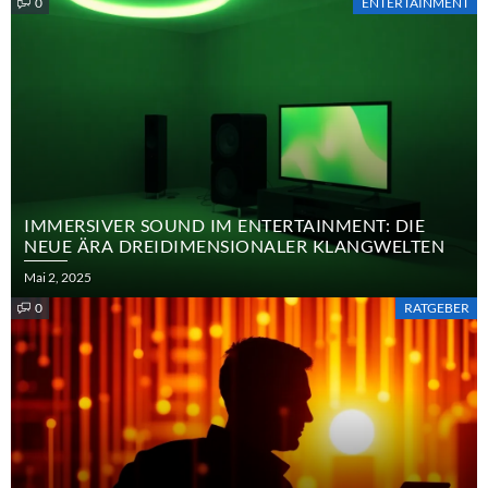
0
ENTERTAINMENT
IMMERSIVER SOUND IM ENTERTAINMENT: DIE
NEUE ÄRA DREIDIMENSIONALER KLANGWELTEN
Posted
Mai 2, 2025
on
0
RATGEBER