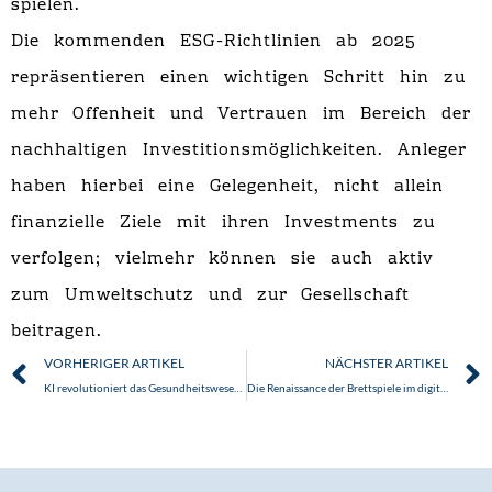
spielen.
Die kommenden ESG-Richtlinien ab 2025
repräsentieren einen wichtigen Schritt hin zu
mehr Offenheit und Vertrauen im Bereich der
nachhaltigen Investitionsmöglichkeiten. Anleger
haben hierbei eine Gelegenheit, nicht allein
finanzielle Ziele mit ihren Investments zu
verfolgen; vielmehr können sie auch aktiv
zum Umweltschutz und zur Gesellschaft
beitragen.
Zurück
VORHERIGER ARTIKEL
NÄCHSTER ARTIKEL
KI revolutioniert das Gesundheitswesen: Aktuelle Entwicklungen und Zukunftsperspektiven
Die Renaissance der Brettspiele im digitalen Zeitalter