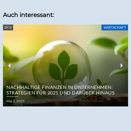
Auch interessant:
0
WIRTSCHAFT
Previous
Nex
NACHHALTIGE FINANZEN IN UNTERNEHMEN:
STRATEGIEN FÜR 2025 UND DARÜBER HINAUS
Posted
Mai 2, 2025
on