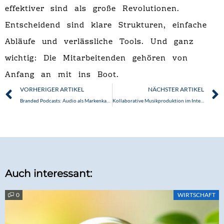
effektiver sind als große Revolutionen.
Entscheidend sind klare Strukturen, einfache
Abläufe und verlässliche Tools. Und ganz
wichtig: Die Mitarbeitenden gehören von
Anfang an mit ins Boot.
Zurück
VORHERIGER ARTIKEL
NÄCHSTER ARTIKEL
Branded Podcasts: Audio als Markenkanal wirkungsvoll nutzen
Kollaborative Musikproduktion im Internet: Chancen und Tools für die Zukunft der online musikproduktion
Auch interessant:
0
WIRTSCHAFT