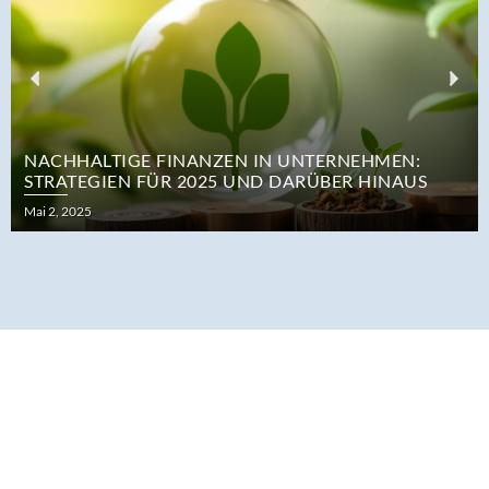
Previous
Nex
NACHHALTIGE FINANZEN IN UNTERNEHMEN:
STRATEGIEN FÜR 2025 UND DARÜBER HINAUS
Posted
Mai 2, 2025
on