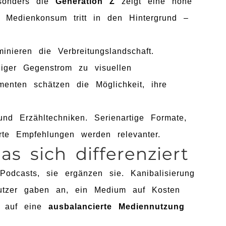
esonders die
Generation Z
zeigt eine hohe
e Medienkonsum tritt in den Hintergrund –
nieren die Verbreitungslandschaft.
higer Gegenstrom zu visuellen
menten schätzen die Möglichkeit, ihre
nd Erzähltechniken. Serienartige Formate,
rte Empfehlungen werden relevanter.
s sich differenziert
odcasts, sie ergänzen sie. Kanibalisierung
Nutzer gaben an, ein Medium auf Kosten
t auf eine
ausbalancierte Mediennutzung