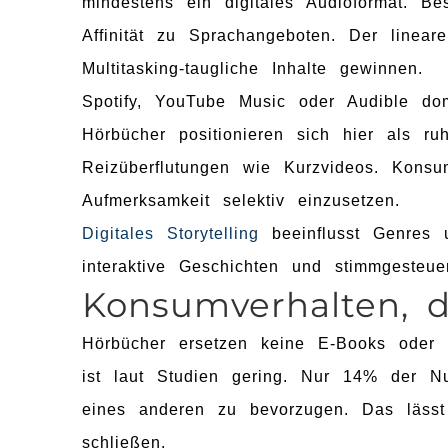
mindestens ein digitales Audioformat. B
Affinität zu Sprachangeboten. Der linear
Multitasking-taugliche Inhalte gewinnen.
Spotify, YouTube Music oder Audible domi
Hörbücher positionieren sich hier als ru
Reizüberflutungen wie Kurzvideos. Konsu
Aufmerksamkeit selektiv einzusetzen.
Digitales Storytelling
beeinflusst Genres u
interaktive Geschichten und stimmgesteue
Konsumverhalten, da
Hörbücher ersetzen keine E-Books oder P
ist laut Studien gering. Nur 14% der 
eines anderen zu bevorzugen. Das läss
schließen.