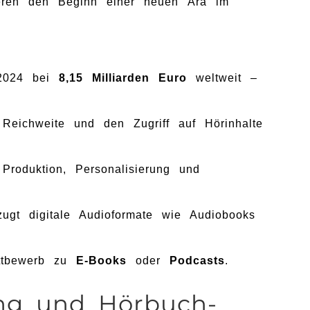
ieren den Beginn einer neuen Ära im
 2024 bei
8,15 Milliarden Euro
weltweit –
eichweite und den Zugriff auf Hörinhalte
Produktion, Personalisierung und
ugt digitale Audioformate wie Audiobooks
ttbewerb zu
E-Books
oder
Podcasts
.
ung und Hörbuch-