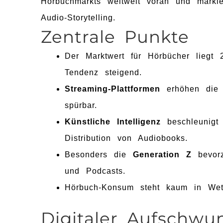
Hörbuchmarkts weltweit voran und mark
Audio-Storytelling.
Zentrale Punkte
Der Marktwert für Hörbücher liegt
Tendenz steigend.
Streaming-Plattformen
erhöhen die R
spürbar.
Künstliche Intelligenz
beschleunigt 
Distribution von Audiobooks.
Besonders die
Generation Z
bevorz
und Podcasts.
Hörbuch-Konsum steht kaum in We
Digitaler Aufschw