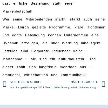
das: ehrliche Beziehung statt leerer
Markenbotschaft.
Wer seine Mitarbeitenden stärkt, stärkt auch seine
Marke. Durch gezielte Programme, klare Richtlinien
und echte Beteiligung können Unternehmen eine
Dynamik erzeugen, die über Werbung hinausgeht.
Letztlich sind Corporate Influencer keine
Maßnahme – sie sind ein Kulturbaustein. Und
dieser zahlt sich langfristig mehrfach aus –
emotional, wirtschaftlich und kommunikativ.
Zurück
VORHERIGER ARTIKEL
NÄCHSTER ARTIKEL
Nachhaltige Geldanlagen 2025: Trends, Herausforderungen und Chancen
Selbstführung: Wie du dich mental organisierst