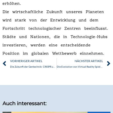
erhöhen.
Die wirtschaftliche Zukunft unseres Planeten
wird stark von der Entwicklung und dem
Fortschritt technologischer Zentren beeinflusst.
Städte und Nationen, die in Technologie-Hubs
investieren, werden eine entscheidende
Position im globalen Wettbewerb einnehmen.
Zurück
VORHERIGER ARTIKEL
NÄCHSTER ARTIKEL
Die Zukunft der Gentechnik: CRISPR und Neuerungen im Fokus
Die Evolution von Virtual Reality Spielen: Von den Anfängen bis zur Zukunft
Auch interessant: