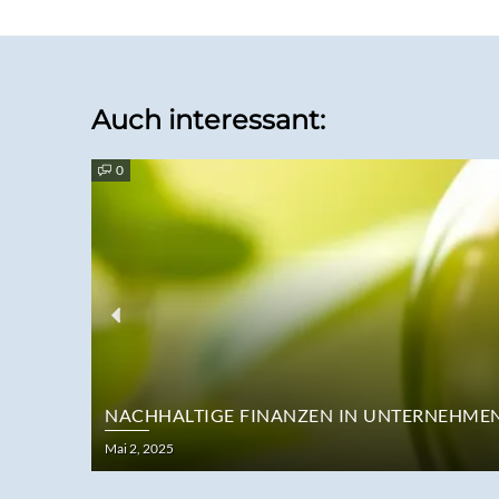
Auch interessant:
0
Previous
NACHHALTIGE FINANZEN IN UNTERNEHMEN:
Posted
Mai 2, 2025
on