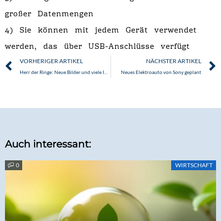
großer Datenmengen
4) Sie können mit jedem Gerät verwendet
werden, das über USB-Anschlüsse verfügt
Zurück
VORHERIGER ARTIKEL
NÄCHSTER ARTIKEL
Herr der Ringe: Neue Bilder und viele Infos zu Die Ringe der Macht
Neues Elektroauto von Sony geplant
Auch interessant:
0
WIRTSCHAFT